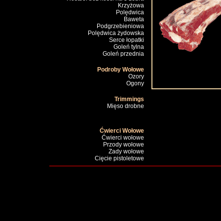
Krzyżowa
Polędwica
Baweta
Podgrzebieniowa
Polędwica żydowska
Serce łopatki
Goleń tylna
Goleń przednia
Podroby Wołowe
Ozory
Ogony
Trimmings
Mięso drobne
Ćwierci Wołowe
Ćwierci wołowe
Przody wołowe
Zady wołowe
Cięcie pistoletowe